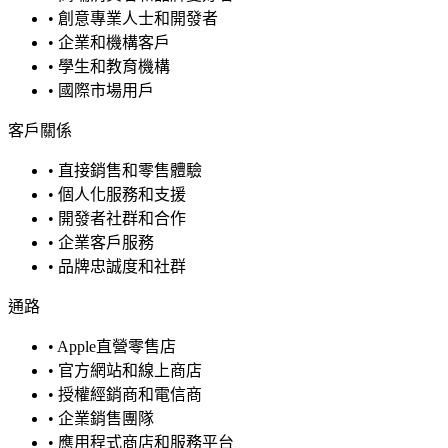
•
創意專業人士和開發者
•
企業和機構客戶
•
學生和教育機構
•
國際市場用戶
客戶關係
•
直接銷售和零售體驗
•
個人化服務和支援
•
開發者社群和合作
•
企業客戶服務
•
品牌忠誠度和社群
通路
•
Apple直營零售店
•
官方網站和線上商店
•
授權經銷商和電信商
•
企業銷售團隊
•
應用程式商店和服務平台