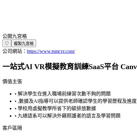
公開九宮格
♡
複製九宮格
公司網站：
https://www.tsmcvr.com/
一站式AI VR模擬教育訓練SaaS平台 Canv
價值主張
•
解決學生在進入職場前練習次數不夠的問題
•
,數據及AI指導可以提供老師確認學生的學習歷程及進度
•
學校用虛擬教學所省下的碳排放數據
•
九總語系可以解決外籍照護者的語言及學習問題
客戶區隔