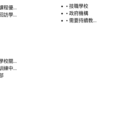
•
技職學校
程優...
•
政府機構
訪學...
•
需要持續教...
校關...
練中...
部