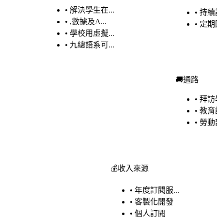
•
解決學生在...
•
持續課
•
,數據及A...
•
定期回
•
學校用虛擬...
•
九總語系可...
🚚
通路
•
拜訪學
•
教育訓
•
勞動
💰
收入來源
•
年度訂閱服...
•
客製化開發
•
個人訂閱