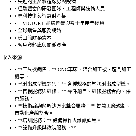
•
先進的生產製造廠房與設備
•
經驗豐富的研發團隊、工程師與技術人員
•
專利技術與智慧財產權
•
「VICTOR」品牌聲譽與數十年產業經驗
•
全球銷售與服務網絡
•
穩固的財務資本
•
客戶資料庫與關係資產
收入來源
•
**工具機銷售：** CNC車床、綜合加工機、龍門加工
機等。
•
**射出成型機銷售：** 各種規格的塑膠射出成型機。
•
**售後服務與維修：** 零件銷售、維修服務合約、保
養服務。
•
**技術諮詢與解決方案整合服務：** 智慧工廠規劃、
自動化產線整合。
•
**培訓服務：** 設備操作與維護課程。
•
**設備升級與改裝服務。**