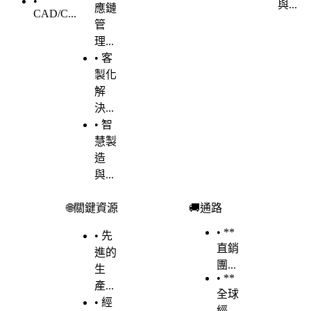
•
與...
應鏈
CAD/C...
管
理...
•
客
製化
解
決...
•
智
慧製
造
與...
🌐
關鍵資源
🚚
通路
•
**
•
先
直銷
進的
團...
生
•
**
產...
全球
•
經
經...