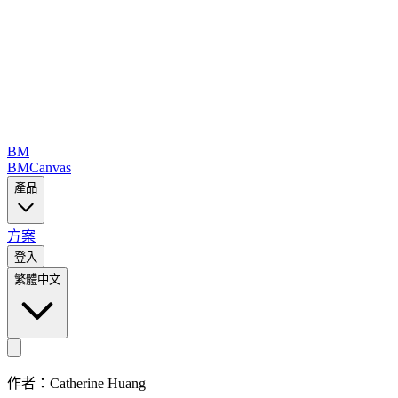
BM
BMCanvas
產品
方案
登入
繁體中文
作者：Catherine Huang