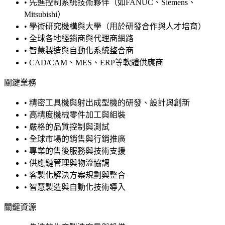
•
先進控制系統技術夥伴（如FANUC、Siemens、
Mitsubishi）
•
學術研究機構與大學（用於研發合作與人才培育）
•
全球各地經銷商與代理商網路
•
智慧製造與自動化系統整合商
•
CAD/CAM、MES、ERP等軟體供應商
關鍵業務
•
精密工具機與射出成型機的研發、設計與創新
•
高精度機械零件加工與組裝
•
嚴格的品質控制與測試
•
全球市場的銷售與行銷推廣
•
專業的售後服務與技術支援
•
供應鏈管理與物流協調
•
客製化解決方案規劃與整合
•
智慧製造與自動化技術導入
關鍵資源