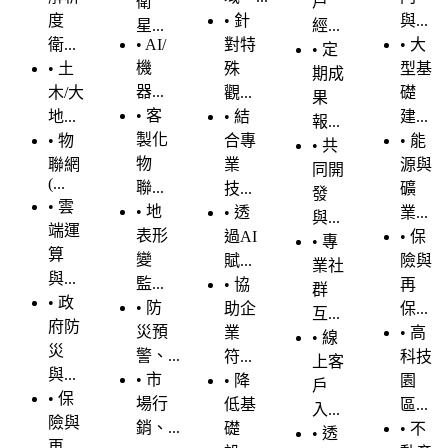
衛
戶
度
•
針
與...
星...
經...
衛...
•
AI/
對特
•
大
•
定
機
•
土
殊
型基
期成
器...
木/大
觀...
礎
果
•
客
地...
•
結
建...
報...
製化
•
物
合專
•
能
•
共
物
聯網
業
源與
同開
(...
聯...
技...
礦
發
•
雲
•
地
•
透
業...
與...
端運
表形
過AI
•
保
•
專
算
變
賦...
險與
業社
與...
監...
•
協
再
群
•
政
•
防
助企
保...
互...
府防
災預
業
•
高
•
線
災
警、...
符...
科技
上客
與...
•
市
•
降
園
戶
•
保
場行
低基
區...
入...
險與
銷、...
礎
•
不
•
透
再