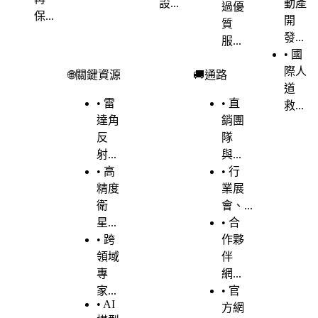
設...
動產
過優
保...
開
質
發...
服...
•
國
際人
🌐
關鍵資源
🚚
通路
道
•
雷
•
直
救...
達角
銷團
反
隊
射...
與...
•
高
•
行
精度
業展
衛
會、...
星...
•
合
•
跨
作夥
領域
伴
專
網...
家...
•
官
•
AI
方網