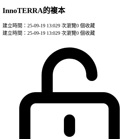
InnoTERRA的複本
建立時間：25-09-19 13:02
9 次瀏覽
0 個收藏
建立時間：25-09-19 13:02
9 次瀏覽
0 個收藏