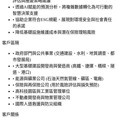
評估與應變策略建議
•
透過AI賦能的預測分析，將複雜數據轉化為可行動的
智慧決策支援
•
協助企業符合ESG規範，展現對環境安全與社會責任
的承諾
•
降低基礎設施維護成本與潛在保險理賠風險
客戶區隔
•
政府部門與公共事業 (交通建設、水利、地質調查、都
市發展局)
•
大型基礎建設開發商與營造商 (高鐵、捷運、橋樑、隧
道、港口)
•
能源與礦業公司 (石油天然氣管線、礦區、電廠)
•
保險與再保險公司 (用於風險評估與損失預防)
•
高科技園區與工業區管理單位
•
不動產開發商與物業管理公司
•
國際人道救援與防災組織
客戶關係